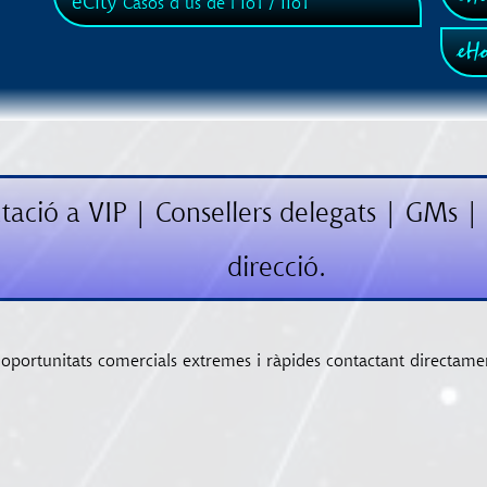
eCity
Casos d’ús de l’IoT / IIoT
eHo
tació a VIP | Consellers delegats | GMs | 
direcció.
r oportunitats comercials extremes i ràpides contactant directame