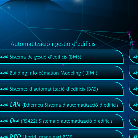
Automatització i gestió d'edificis
use
e
Sistema de gestió d'edificis (BMS)
use
e
Building Info bémation Modeling ( BIM )
use
e
Sistemes d'automatització d'edificis (BAS)
ouse LAN
e
(Ethernet) Sistema d'automatització d'edificis
ouse One
S
(RS422) Sistema d'automatització d'edificis
e
ouse PRO
Híbrid, maquinari BMS