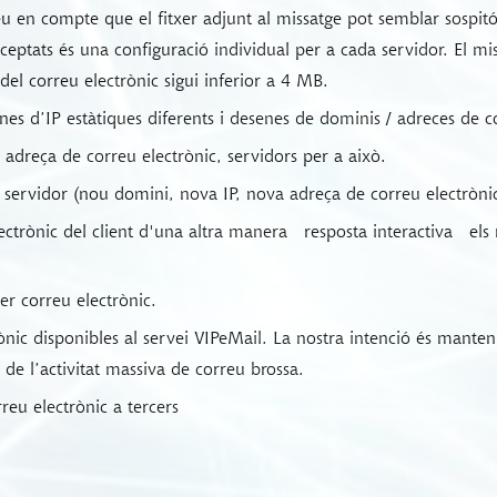
 en compte que el fitxer adjunt al missatge pot semblar sospitó
eptats és una configuració individual per a cada servidor. El mi
el correu electrònic sigui inferior a 4 MB.
nes d’IP estàtiques diferents i desenes de dominis / adreces de c
/ adreça de correu electrònic, servidors per a això.
e servidor (nou domini, nova IP, nova adreça de correu electròni
lectrònic del client d'una altra manera
resposta interactiva
els 
er correu electrònic.
ònic disponibles al servei VIPeMail. La nostra intenció és manteni
 de l’activitat massiva de correu brossa.
eu electrònic a tercers