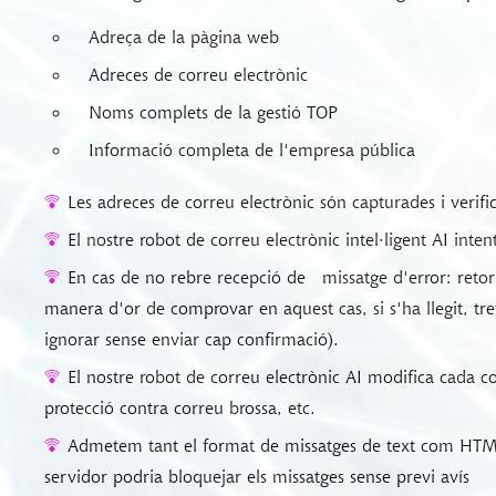
Adreça de la pàgina web
Adreces de correu electrònic
Noms complets de la gestió TOP
Informació completa de l'empresa pública
Les adreces de correu electrònic són capturades i verifi
El nostre robot de correu electrònic intel·ligent AI inte
En cas de no rebre recepció de
missatge d'error: retor
manera d'or de comprovar en aquest cas, si s'ha llegit, tret
ignorar sense enviar cap confirmació).
El nostre robot de correu electrònic AI modifica cada co
protecció contra correu brossa, etc.
Admetem tant el format de missatges de text com HTML
servidor podria bloquejar els missatges sense previ avís