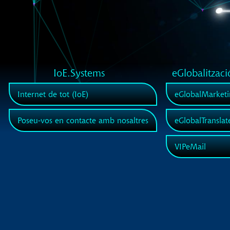
IoE.Systems
eGlobalitzaci
Internet de tot (IoE)
eGlobalMarketi
Poseu-vos en contacte amb nosaltres
eGlobalTranslat
VIPeMail