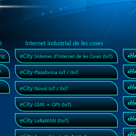
ó
Internet industrial de les coses
eHo
eCity
ng
Sistemes d'Internet de les Coses (IoT)
eHo
e
eCity
Plataforma IoT / IIoT
eHo
eCity
Núvol IoT / IIoT
eH
eCity
GSM + GPS (IoT)
eH
eCity
LoRaWAN (IIoT)
eH