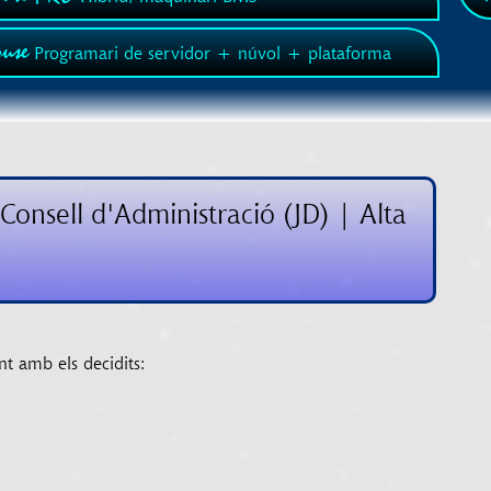
use
Programari de servidor + núvol + plataforma
Consell d'Administració (JD) | Alta
nt amb els decidits: