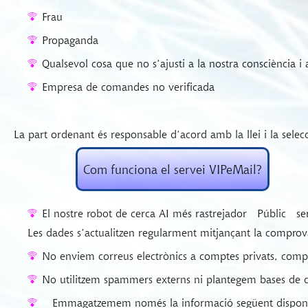
Frau
Propaganda
Qualsevol cosa que no s’ajusti a la nostra consciència i
Empresa de comandes no verificada
La part ordenant és responsable d’acord amb la llei i la selec
Com funciona el servei VIPeMail?
El nostre robot de cerca AI més rastrejador
Públic
ser
Les dades s’actualitzen regularment mitjançant la comprov
No enviem correus electrònics a comptes privats, comptes
No utilitzem spammers externs ni plantegem bases de da
Emmagatzemem només la informació següent disponib