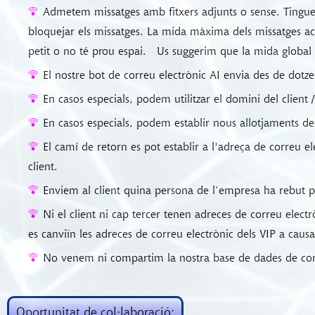
Admetem missatges amb fitxers adjunts o sense. Tingueu
bloquejar els missatges. La mida màxima dels missatges acc
petit o no té prou espai.
Us suggerim que la mida global d
El nostre bot de correu electrònic AI envia des de dotze
En casos especials, podem utilitzar el domini del client 
En casos especials, podem establir nous allotjaments d
El camí de retorn es pot establir a l'adreça de correu e
client.
Enviem al client quina persona de l’empresa ha rebut p
Ni el client ni cap tercer tenen adreces de correu electr
es canviïn les adreces de correu electrònic dels VIP a causa
No venem ni compartim la nostra base de dades de corr
Oportunitat de col·laboració: