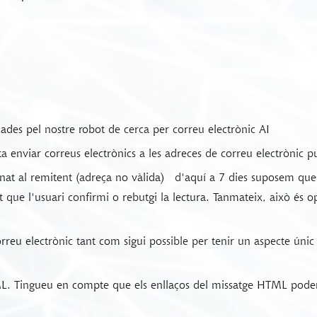
cades pel nostre robot de cerca per correu electrònic AI
nta enviar correus electrònics a les adreces de correu electrònic p
nat al remitent (adreça no vàlida)
d'aquí a 7 dies suposem que e
 que l'usuari confirmi o rebutgi la lectura. Tanmateix, això és op
rreu electrònic tant com sigui possible per tenir un aspecte únic
. Tingueu en compte que els enllaços del missatge HTML poden 