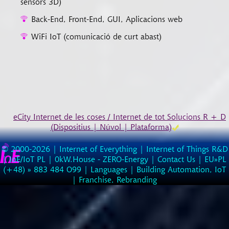
sensors 3D)
Back-End, Front-End, GUI, Aplicacions web
WiFi IoT (comunicació de curt abast)
eCity Internet de les coses / Internet de tot Solucions R + D
(Dispositius | Núvol | Plataforma)
© 2000-2026 |
Internet of Everything | Internet of Things R&D
|
IoE/IoT PL
|
0kW.House - ZERO-Energy
|
Contact Us
| EU»PL
(
+48
) »
883
484
O99
|
Languages
|
Building Automation, IoT
|
Franchise, Rebranding