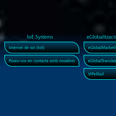
IoE.Systems
eGlobalitzaci
Internet de tot (IoE)
eGlobalMarketi
Poseu-vos en contacte amb nosaltres
eGlobalTranslat
VIPeMail