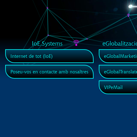
IoE.Systems
eGlobalitzaci
Internet de tot (IoE)
eGlobalMarketi
Poseu-vos en contacte amb nosaltres
eGlobalTranslat
VIPeMail