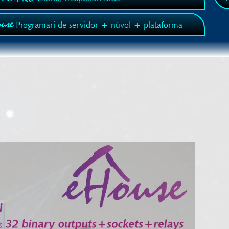
use
Programari de servidor + núvol + plataforma