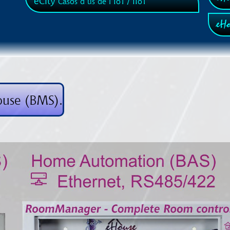
eCity
Casos d’ús de l’IoT / IIoT
eHo
House (BMS).