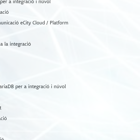
er a integració i núvol
ació
municació eCity Cloud / Platform
a la integració
iaDB per a integració i núvol
t
ació
ió