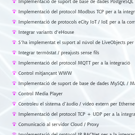
Implementació de suport de base de dades PostgreSQL p
Implementació del protocol Modbus TCP per a la integr
Implementació de protocols eCity IoT / IoE per a la co
Integrar variants d'eHouse
S'ha implementat el suport al núvol de LiveObjects per 
Integrar termòstat / preajusts sense fils
Implementació del protocol MQTT per a la integració
Control mitjançant WWW
Implementació de suport de base de dades MySQL / Mar
Control Media Player
Controleu el sistema d’àudio / vídeo extern per Etherne
Implementació del protocol TCP + UDP per a la integr
Comunicació al servidor Cloud / Proxy
Implementació del protocol IP BACNet per a la integrac