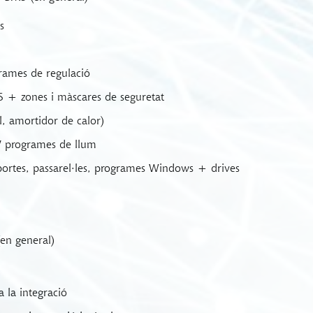
s
rames de regulació
S + zones i màscares de seguretat
l, amortidor de calor)
 / programes de llum
, portes, passarel·les, programes Windows + drives
(en general)
 la integració