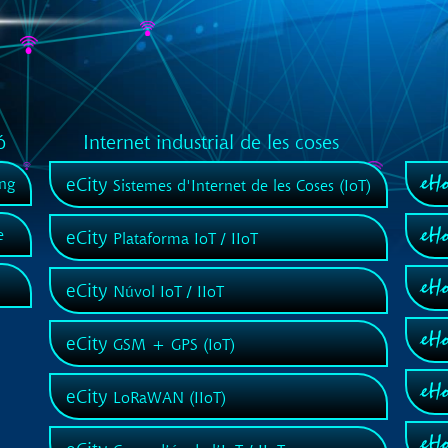
ó
Internet industrial de les coses
eHo
eCity
ng
Sistemes d'Internet de les Coses (IoT)
eHo
e
eCity
Plataforma IoT / IIoT
eHo
eCity
Núvol IoT / IIoT
eH
eCity
GSM + GPS (IoT)
eH
eCity
LoRaWAN (IIoT)
eH