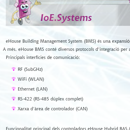
eHouse Building Management System (BMS) és una expansió de 
A més, eHouse BMS conté diversos protocols d'integració per a
Principals interfícies de comunicació:
RF (SubGHz)
WiFi (WLAN)
Ethernet (LAN)
RS-422 (RS-485 dúplex complet)
Xarxa d'àrea de controlador (CAN)
Funcionalitat principal dels controladors eHouse Hybrid BAS 