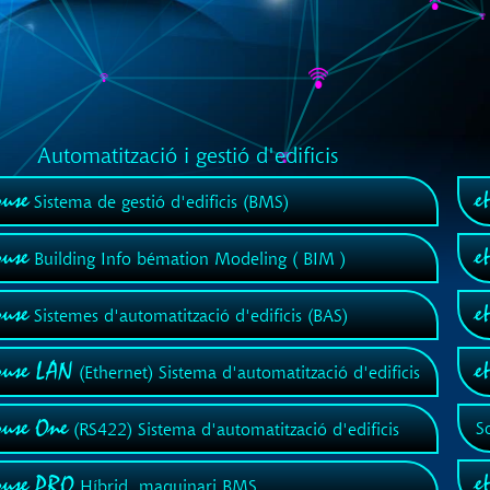
Automatització i gestió d'edificis
use
e
Sistema de gestió d'edificis (BMS)
use
e
Building Info bémation Modeling ( BIM )
use
e
Sistemes d'automatització d'edificis (BAS)
ouse LAN
e
(Ethernet) Sistema d'automatització d'edificis
ouse One
S
(RS422) Sistema d'automatització d'edificis
e
ouse PRO
Híbrid, maquinari BMS